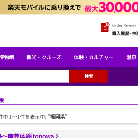
Order Review・
購入履歴･抽
博物館
観光・クルーズ
体験・カルチャー
温泉
検索
果
1件中 1〜1件を表示中:
"福岡県"
〜陶芸体験itonowa