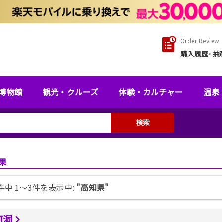
Order Review・
購入履歴･抽
博物館
観光・クルーズ
体験・カルチャー
温泉
検索
果
3件中 1〜3件を表示中:
"高知県"
河洞