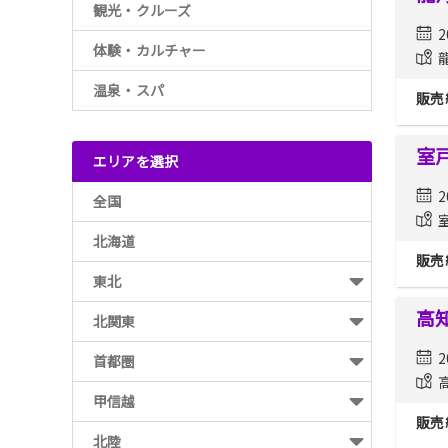
観光・クルーズ
2
体験・カルチャー
温泉・スパ
販売
室
エリアを選択
2
全国
北海道
販売
東北
高
北関東
2
首都圏
甲信越
販売
北陸