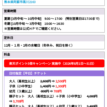
熊本県阿蘇市黒川2163
営業時間
夏期 [3月中旬 ～ 10月中旬] 9:30 ～ 17:00 (特別営業日は17:30まで)
冬期 [10月中旬 ～ 3月中旬] 10:00 ～ 16:30
※営業時間は公式ＨＰでご確認ください。
定休日
12月・１月・2月の水曜日（冬休み、祝日を除く）
料金
楽天ポイント5倍キャンペーン 実施中（2026年8月1日～31日）
日付指定【平日】チケット
大人（高校生以上）
2,600円
⇒
2,500円
子供（小中学生）
1,400円
⇒
1,300円
幼児（３歳以上）
800円
⇒
700円
親子セット 大人（高校生以上）＋子供（小中学生）
4,000円
⇒
3,700円
親子セット 大人（高校生以上）＋幼児（３歳以上）
3,400円